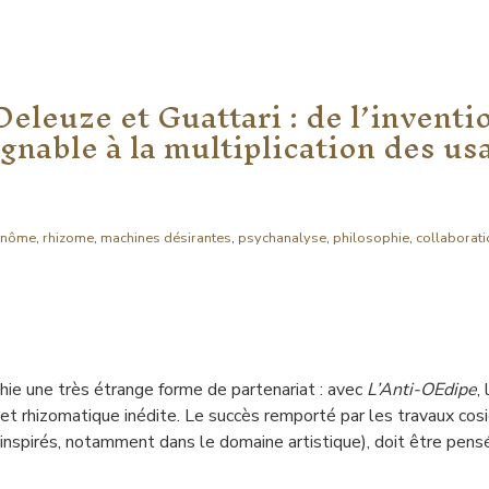
leuze et Guattari : de l’inventi
gnable à la multiplication des us
inôme
,
rhizome
,
machines désirantes
,
psychanalyse
,
philosophie
,
collaborati
hie une très étrange forme de partenariat : avec
L’Anti-OEdipe
,
e et rhizomatique inédite. Le succès remporté par les travaux co
 inspirés, notamment dans le domaine artistique), doit être pens