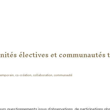
finités électives et communautés
temporain
,
co-création
,
collaboration
,
communauté
urs questionnements issus d’observations, de participations obs