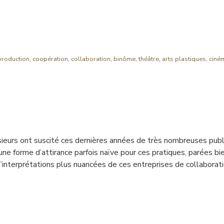
production
,
coopération
,
collaboration
,
binôme
,
théâtre
,
arts plastiques
,
ciné
sieurs ont suscité ces dernières années de très nombreuses publi
ne forme d’attirance parfois naïve pour ces pratiques, parées b
’interprétations plus nuancées de ces entreprises de collaborati