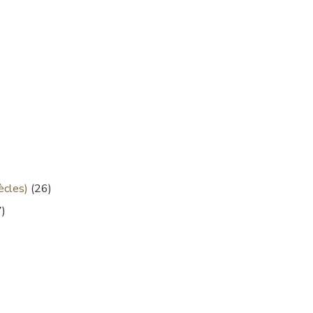
ècles)
(26)
)