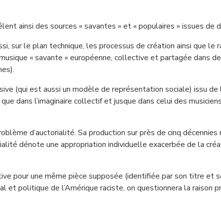
lent ainsi des sources « savantes » et « populaires » issues de 
si, sur le plan technique, les processus de création ainsi que le r
 la musique « savante » européenne, collective et partagée dans 
es).
usive (qui est aussi un modèle de représentation sociale) issu de
on que dans l’imaginaire collectif et jusque dans celui des musicie
oblème d’auctorialité. Sa production sur près de cinq décennies 
orialité dénote une appropriation individuelle exacerbée de la créa
ctive pour une même pièce supposée (identifiée par son titre et s
ial et politique de l’Amérique raciste, on questionnera la raison 