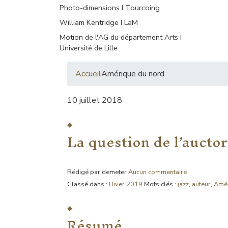
Photo-dimensions I Tourcoing
William Kentridge I LaM
Motion de l'AG du département Arts I
Université de Lille
Accueil
Amérique du nord
10 juillet 2018
La question de l’auctor
Rédigé par demeter
Aucun commentaire
Classé dans :
Hiver 2019
Mots clés :
jazz
,
auteur
,
Amér
Résumé