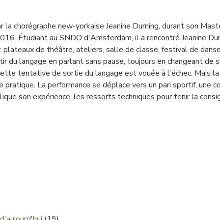
ar la chorégraphe new-yorkaise Jeanine Durning, durant son Mas
2016. Étudiant au SNDO d'Amsterdam, il a rencontré Jeanine Du
 : plateaux de théâtre, ateliers, salle de classe, festival de dan
rtir du langage en parlant sans pause, toujours en changeant de suje
Cette tentative de sortie du langage est vouée à l'échec. Mais l
tte pratique. La performance se déplace vers un pari sportif, une 
ique son expérience, les ressorts techniques pour tenir la consig
d'aujourd'hui
(19)