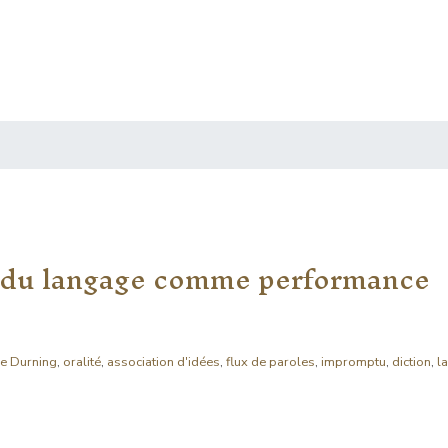
t du langage comme performance
ne Durning
,
oralité
,
association d'idées
,
flux de paroles
,
impromptu
,
diction
,
l