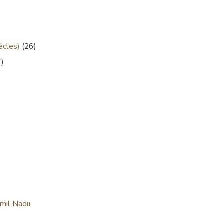
ècles)
(26)
)
amil Nadu