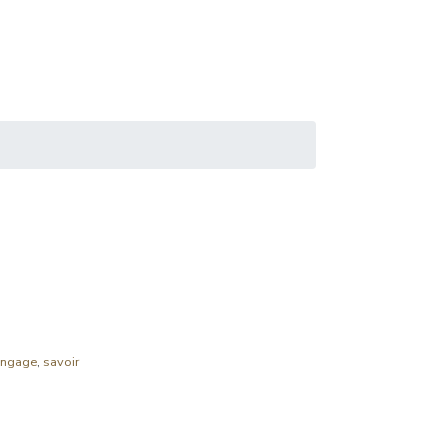
angage
,
savoir