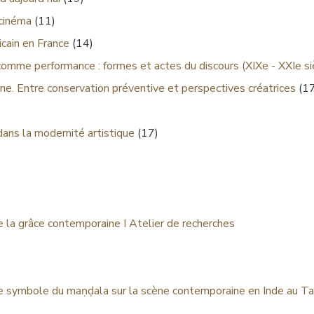
 cinéma
(11)
cain en France
(14)
comme performance : formes et actes du discours (XIXe - XXIe si
ne. Entre conservation préventive et perspectives créatrices
(17
dans la modernité artistique
(17)
de la grâce contemporaine I Atelier de recherches
e symbole du maṇḍala sur la scène contemporaine en Inde au T