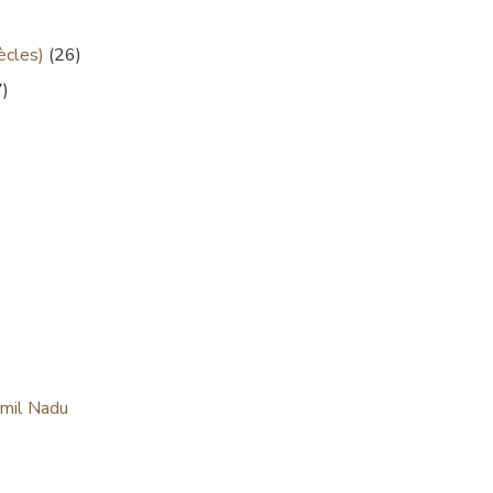
ècles)
(26)
)
amil Nadu