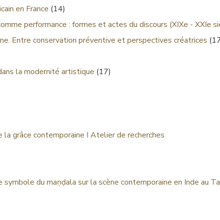
cain en France
(14)
comme performance : formes et actes du discours (XIXe - XXIe si
ne. Entre conservation préventive et perspectives créatrices
(17
dans la modernité artistique
(17)
de la grâce contemporaine I Atelier de recherches
e symbole du maṇḍala sur la scène contemporaine en Inde au T