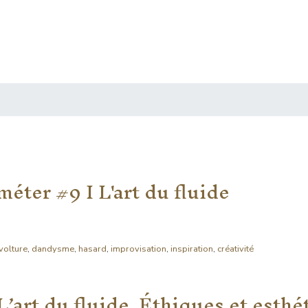
éter #9 I L'art du fluide
volture
,
dandysme
,
hasard
,
improvisation
,
inspiration
,
créativité
L’art du fluide. Éthiques et esthé