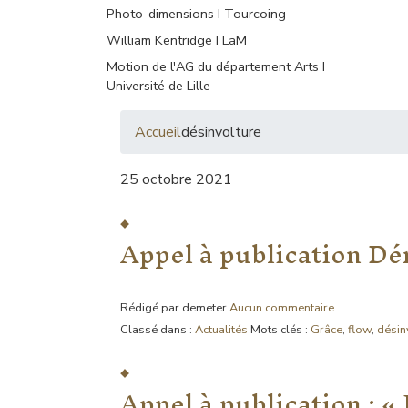
Photo-dimensions I Tourcoing
William Kentridge I LaM
Motion de l'AG du département Arts I
Université de Lille
Accueil
désinvolture
25 octobre 2021
Appel à publication Dém
Rédigé par demeter
Aucun commentaire
Classé dans :
Actualités
Mots clés :
Grâce
,
flow
,
désin
Appel à publication : « 