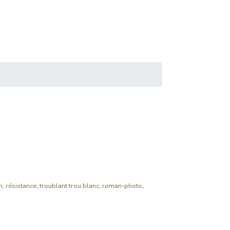
n
,
résistance
,
troublant trou blanc
,
roman-photo
,