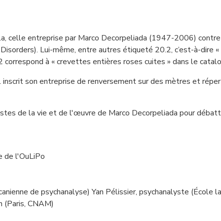
lla, celle entreprise par Marco Decorpeliada (1947-2006) contre
isorders). Lui-même, entre autres étiqueté 20.2, c’est-à-dire 
 correspond à « crevettes entières roses cuites » dans le catal
 il inscrit son entreprise de renversement sur des mètres et rép
alistes de la vie et de l'œuvre de Marco Decorpeliada pour débat
re de l'OuLiPo
canienne de psychanalyse) Yan Pélissier, psychanalyste (École 
on (Paris, CNAM)