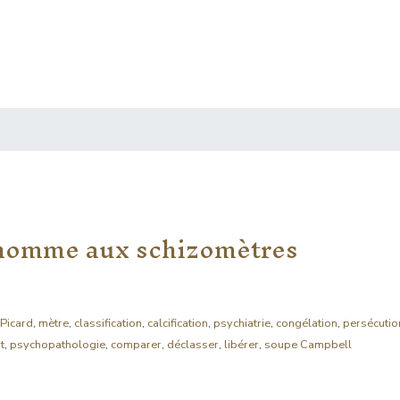
'homme aux schizomètres
Picard
,
mètre
,
classification
,
calcification
,
psychiatrie
,
congélation
,
persécutio
t
,
psychopathologie
,
comparer
,
déclasser
,
libérer
,
soupe Campbell