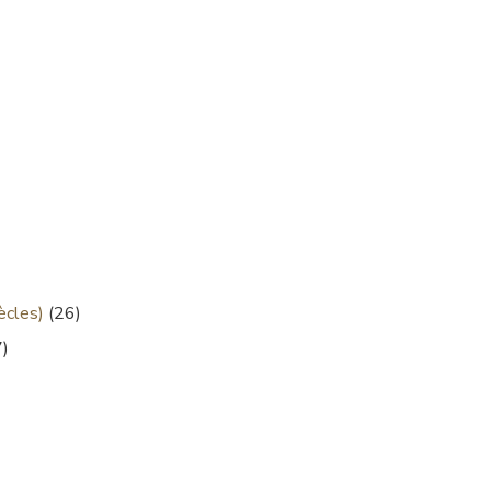
ècles)
(26)
)