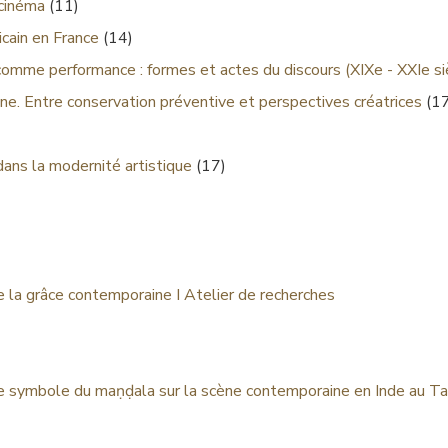
 cinéma
(11)
cain en France
(14)
comme performance : formes et actes du discours (XIXe - XXIe si
ne. Entre conservation préventive et perspectives créatrices
(17
dans la modernité artistique
(17)
de la grâce contemporaine I Atelier de recherches
e symbole du maṇḍala sur la scène contemporaine en Inde au T