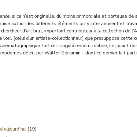
ce, si ce n’est originelle, du moins primordiale et porteuse de s
nise autour des différents éléments qui y interviennent et travai
i chercheur d’art brut, important contributeur à la collection de 
e l’œil (celui d’un artiste-collectionneur) que présuppose cette œ
cinématographique. Cet œil singulièrement mobile, se jouant des 
 modernes décrit par Walter Benjamin – dont ce dernier fait partie
d'aujourd'hui
(19)