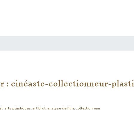
ar : cinéaste-collectionneur-plast
al
,
arts plastiques
,
art brut
,
analyse de film
,
collectionneur