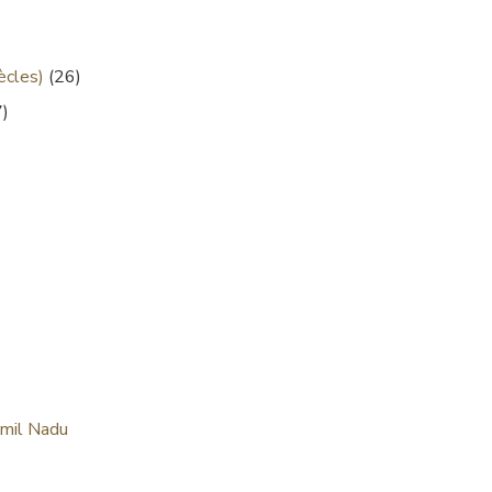
ècles)
(26)
)
amil Nadu