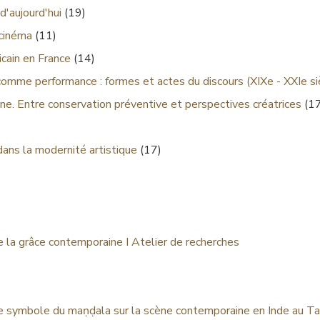
d'aujourd'hui
(19)
 cinéma
(11)
cain en France
(14)
comme performance : formes et actes du discours (XIXe - XXIe si
ne. Entre conservation préventive et perspectives créatrices
(17
dans la modernité artistique
(17)
de la grâce contemporaine I Atelier de recherches
e symbole du maṇḍala sur la scène contemporaine en Inde au T