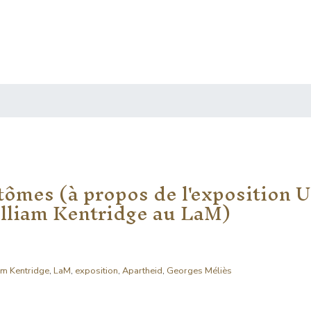
tômes (à propos de l'exposition 
illiam Kentridge au LaM)
am Kentridge
,
LaM
,
exposition
,
Apartheid
,
Georges Méliès