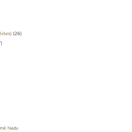
ècles)
(26)
)
amil Nadu