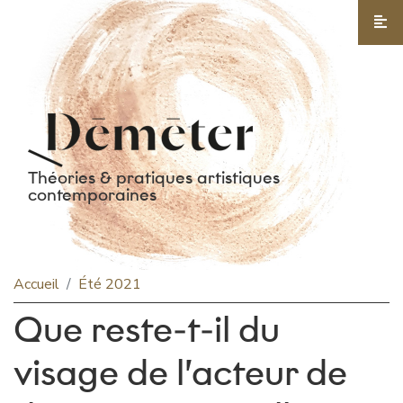
Accéder au menu
Accéder au contenu
Accéder au pied de page
Ou
Théories & pratiques artistiques
contemporaines
Accueil
Été 2021
Que reste-t-il du
visage de l’acteur de