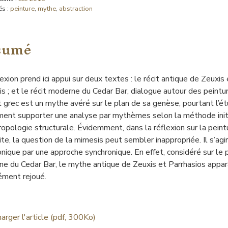
és :
peinture
,
mythe
,
abstraction
sumé
lexion prend ici appui sur deux textes : le récit antique de Zeuxis 
s ; et le récit moderne du Cedar Bar, dialogue autour des peint
cit grec est un mythe avéré sur le plan de sa genèse, pourtant l’
ment supporter une analyse par mythèmes selon la méthode initi
ropologie structurale. Évidemment, dans la réflexion sur la pei
ite, la question de la mimesis peut sembler inappropriée. Il s’agi
onique par une approche synchronique. En effet, considéré sur le p
e du Cedar Bar, le mythe antique de Zeuxis et Parrhasios apparaî
ément rejoué.
arger l'article (pdf, 300Ko)