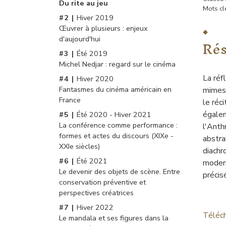
Du rite au jeu
Mots cl
Hiver 2019
Œuvrer à plusieurs : enjeux
Ré
d'aujourd'hui
Été 2019
Michel Nedjar : regard sur le cinéma
La réf
Hiver 2020
Fantasmes du cinéma américain en
mimesi
France
le ré
égale
Été 2020 - Hiver 2021
La conférence comme performance :
l'Anth
formes et actes du discours (XIXe -
abstra
XXIe siècles)
diachr
Été 2021
modern
Le devenir des objets de scène. Entre
précis
conservation préventive et
perspectives créatrices
Hiver 2022
Téléch
Le mandala et ses figures dans la